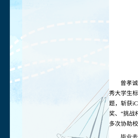
曾孝诚
秀大学生
题，斩获i
奖、“挑战
多次协助校
毕业去