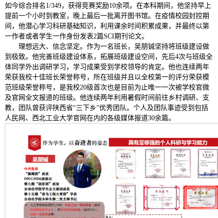
如今综合排名1/349，获得竞赛奖励10余项。在本科期间，他坚持早上
提前一个小时到教室，晚上最后一批离开图书馆。在疫情校园封控期
间，他潜心学习科研基础知识，利用课余时间积累成果，并最终以第
一作者或者学生一作身份发表2篇SCI期刊论文。
理想远大、信念坚定。作为一名班长，吴朋铖坚持将班级建设做
到极致。他完善班级建设体系，拓展班级建设空间，先后4次与班级全
体同学外出调研学习，学习成果受到学校领导的肯定。他也连续两年
荣获我校十佳班长荣誉称号，所在班级并且以全校第一的评分荣获模
范班级荣誉称号，是我校20级首次也是目前为止唯一一次被学校官微
及官网全文报道的班级。他连续两年利用暑假时间前往乡村调研、支
教，团队曾获评陕西省“三下乡”优秀团队。个人及团队事迹受到包括
人民网、西北工业大学官网在内的各级媒体报道30余篇。