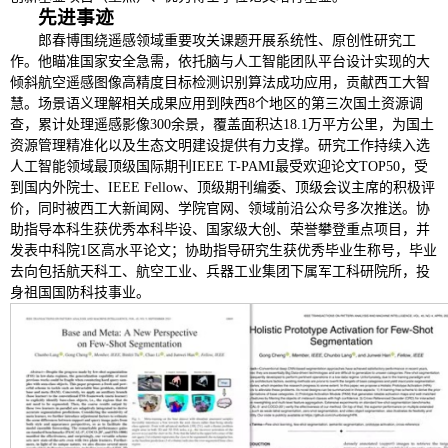
先进事迹
郎春博围绕遥感领域重要攻关课题开展系统性、原创性研究工
作。他瞄准国家安全急需，依托脑与人工智能团队平台设计实现的大
倾斜航空遥感图像高精度目标检测识别算法成功应用，贡献西工大智
慧。场景语义理解相关成果应用到陕西8个地区的第三次国土资源调
查，累计处理遥感影像300余景，覆盖面积达18.1万平方公里，为国土
资源管理精准化以及生态文明建设提供有力支撑。研究工作持续入选
人工智能领域最顶级国际期刊IEEE T-PAMI最受欢迎论文TOP50，受
到国内外院士、IEEE Fellow、顶级期刊编委、顶级会议主席的积极评
价，同时被西工大新闻网、学院官网、领域前沿公众号多次推送。协
助指导本科生获优秀本科毕设、国家级大创、荣誉攀登重点项目，并
发表中科院1区高水平论文；协助指导研究生获优秀毕业生称号，毕业
去向包括航天科工、航空工业、兵器工业集团下属军工科研院所，投
身祖国国防科技事业。