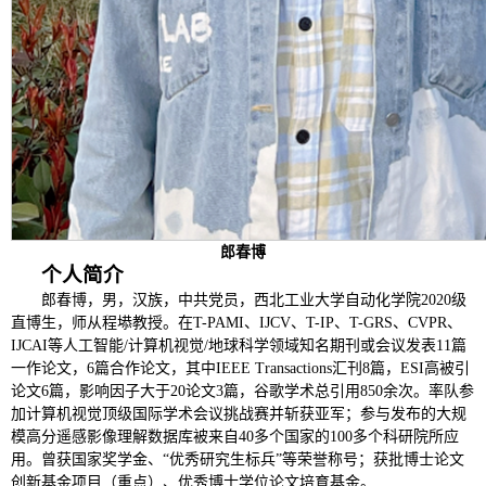
郎春博
个人简介
郎春博，男，汉族，中共党员，西北工业大学自动化学院2020级
直博生，师从程塨教授。在T-PAMI、IJCV、T-IP、T-GRS、CVPR、
IJCAI等人工智能/计算机视觉/地球科学领域知名期刊或会议发表11篇
一作论文，6篇合作论文，其中IEEE Transactions汇刊8篇，ESI高被引
论文6篇，影响因子大于20论文3篇，谷歌学术总引用850余次。率队参
加计算机视觉顶级国际学术会议挑战赛并斩获亚军；参与发布的大规
模高分遥感影像理解数据库被来自40多个国家的100多个科研院所应
用。曾获国家奖学金、“优秀研究生标兵”等荣誉称号；获批博士论文
创新基金项目（重点）、优秀博士学位论文培育基金。