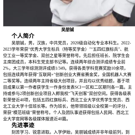
吴朋铖
个人简介
吴朋铖，男，汉族，中共党员，2020级自动化专业本科生。2022-
2023学年荣获“优秀大学生标兵（特等奖学金）”“五四红旗标兵”、航
空工业一等奖学金、双创之星等荣誉称号。先后担任班长、院学生会
主席团成员，本科生党支部书记等。连续两年综合测评成绩专业前
2%，大三学年综测测评成绩1/349。获得各类学科竞赛奖励10余项，
包括连续两年获得“互联网+”创新创业大赛省赛金奖，全国机器人大赛
二等奖等。连续两年主持省级大创项目，并且均以优秀结题，基于项
目成果以第一作者获学生一作身份发表SCI一区和二区期刊各一篇。主
持或参与2项创新创业项目入孵我校“飞天创客”双创空间。获得各级表
彰荣誉近40项，包括五四红旗标兵、西北工业大学优秀学生党员、西
北工业大学十佳班长等。作为班长，他带领班级以全校第一的评分，
荣获“模范班级”荣誉称号。个人及团队事迹获得包括人民网、西北工
业大学官网等各级媒体报道近40篇。
先进事迹
刻苦学习、锐意进取。入学伊始，吴朋铖成绩并非年级前列，到