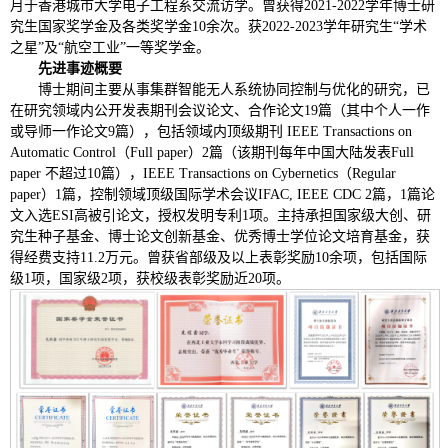
月于香港城市大学电子工程系交流访学。曾获得2021-2022学年博士研
究生国家奖学金及各类奖学金10余次。获2022-2023学年研究生“学术
之星”及“航空工业”一等奖学金。
先进事迹概要
博士期间主要从事集群智能无人系统协同控制与优化的研究，已
在研究领域内公开发表期刊会议论文、合作论文19篇（其中个人一作
或导师一作论文9篇），包括领域内顶级期刊 IEEE Transactions on
Automatic Control（Full paper）2篇（该期刊每年中国大陆发表Full
paper 不超过10篇），IEEE Transactions on Cybernetics（Regular
paper）1篇，控制领域顶级国际学术会议IFAC, IEEE CDC 2篇，1篇论
文入选ESI高被引论文，授权发明专利1项。主持承担国家级大创、研
究生种子基金、博士论文创新基金、优秀博士学位论文培育基金，获
得经费支持11.2万元。曾获省部级及以上表彰奖励10余项，包括国际
级1项，国家级2项，获校级表彰奖励近20项。