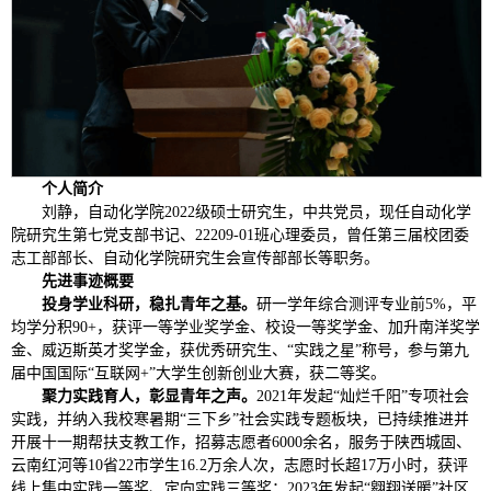
个人简介
刘静，自动化学院2022级硕士研究生，中共党员，现任自动化学
院研究生第七党支部书记、22209-01班心理委员，曾任第三届校团委
志工部部长、自动化学院研究生会宣传部部长等职务。
先进事迹概要
投身学业科研，稳扎青年之基。
研一学年综合测评专业前5%，平
均学分积90+，获评一等学业奖学金、校设一等奖学金、加升南洋奖学
金、威迈斯英才奖学金，获优秀研究生、“实践之星”称号，参与第九
届中国国际“互联网+”大学生创新创业大赛，获二等奖。
聚力实践育人，彰显青年之声。
2021年发起“灿烂千阳”专项社会
实践，并纳入我校寒暑期“三下乡”社会实践专题板块，已持续推进并
开展十一期帮扶支教工作，招募志愿者6000余名，服务于陕西城固、
云南红河等10省22市学生16.2万余人次，志愿时长超17万小时，获评
线上集中实践一等奖、定向实践三等奖；2023年发起“翱翔送暖”社区