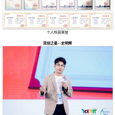
个人所获荣誉
双创之星—史明辉