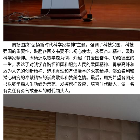
周扬围绕“弘扬新时代科学家精神”主题，强调了科技兴国、科技
强国的重要性，鼓励各团支书要不忘初心使命，永葆奋斗精神，汲取
科学家精神。周杨还以钱学森为例，介绍了其爱国奋斗、功昭德重的
一生，表达了对钱学森胸怀祖国和服务人民的爱国精神、勇攀高峰和
敢为人先的创新精神、追求真理和严谨治学的求实精神、淡泊名利和
潜心研究的奉献精神的崇高敬仰和赞美之情。最后，周扬希望各团支
书以钱学森人生功绩为示范，发挥榜样效应，培育时代新人，做一名
有责任有勇气敢奋斗的时代领头人。