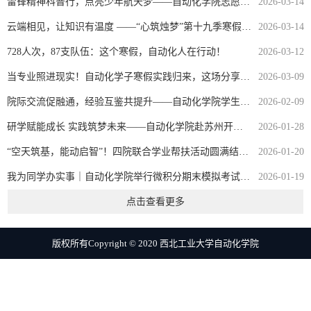
雷锋精神科普行，点亮少年航天梦——自动化学院志愿服务队开展科普志愿服务
2026-03-14
云端相见，让知识有温度 ——“心筑烛梦”第十九季寒假教育课精回顾
2026-03-14
728人次，87支队伍：这个寒假，自动化人在行动！
2026-03-12
当专业照进现实！自动化学子寒假实践归来，这场分享会“干货”满满
2026-03-09
院际交流促融通，经验互鉴共提升——自动化学院学生会联合开展四院学生会线上工作经验交流会
2026-02-09
研学赋能成长 实践筑梦未来——自动化学院赴苏州开展寒假社会实践
2026-01-28
“空天筑基，能动启智”！四院联合学业帮扶活动圆满结束！
2026-01-20
我为同学办实事｜自动化学院举行微积分期末模拟考试及学业帮扶活动
2026-01-19
点击查看更多
版权所有Copyright © 2020 西北工业大学自动化学院