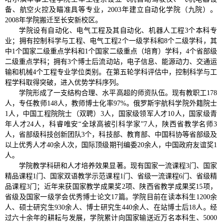
备、航空火控及瞄准具等专业，2003年建立自动化学院（九院）。
2008年学院搬迁至长安新校区。
学院设有自动化、电气工程及其自动化、机器人工程3个本科专
业；拥有控制科学与工程、电气工程2个一级学科和8个二级学科，其
中1个国家二级重点学科和1个国家二级重点（培育）学科，4个省部级
二级重点学科；拥有3个博士后流动站，电子信息、能源动力、交通运
输和机械4个工程专业学位类别。在第五轮学科评估中，控制科学与工
程学科取得突破，进入优势学科序列。
学院形成了一支结构合理、水平高超的师资队伍。现有教职工178
人，专任教师148人，教师博士化率97%。俄罗斯宇航科学院外籍院士
1人，中国工程院院士（双聘）3人，国家级领军人才10人，国家级青
年人才24人，科睿唯安“全球高被引科学家”7人，陕西省教学名师3
人，省部级科技创新团队3个，科技部、教育部、中国科协等省部级及
以上优秀人才40余人次，国际顶级期刊编委20余人，中国政府友谊奖1
人。
学院教学科研和人才培养效果显著。现有国家一流课程3门、国家
精品课程1门、国家双语教学示范课程1门、省级一流课程6门、省级精
品课程3门；近年来获国家教学成果奖2项、陕西省教学成果奖15项，
省级及国家一级学会优秀博士论文17篇。学院目前在读本科生1200余
人、硕士研究生930余人、博士研究生440余人、在站博士后18人。经
过六十余年的耕耘与发展，学院累计向国家输送近万名本科生、5000