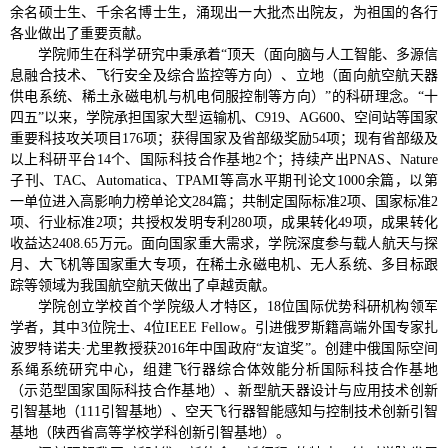
余名硕士生、千余名博士生，涌现出一大批杰出院友，为祖国的各行
各业做出了重要贡献。
学院师生在科学研究中秉承着“顶天（面向脑与人工智能、多源信
息融合技术、飞行安全及综合监控等方向）、立地（面向航空航天器
供电系统、稀土永磁电机与机电伺服控制等方向）”的科研理念。“十
四五”以来，学院承担国家大型运输机、C919、AG600、空间站等国家
重要科技攻关项目176项；获得国家及省部级奖励54项；现有省部级及
以上科研平台14个、国际科技合作基地2个；持续产出PNAS、Nature
子刊、TAC、Automatica、TPAMI等高水平期刊论文1000余篇，以第
一单位进入高影响力榜单论文284篇；共制定国际标准2项、国家标准2
项、行业标准2项；共授权发明专利280项，成果转化49项，成果转化
收益达2408.65万元。面向国家重大需求，学院深度参与载人航天与探
月、大飞机等国家重大专项，在稀土永磁电机、无人系统、多目标跟
踪等领域为我国航空航天做出了卓越贡献。
学院创立学校首个学院级人才特区，18位国际优势科研机构领军
学者，其中3位院士、4位IEEE Fellow。引进俄罗斯籍高端外国专家扎
波罗特诺夫·尤里教授获2016年中国政府“友谊奖”。创建中俄国际空间
系绳系统研究中心，组建飞行器综合体效能分析国际科技合作基地
（示范型国家国际科技合作基地）、新型航天器设计与应用技术创新
引智基地（111引智基地）、空天飞行器智能感知与控制技术创新引智
基地（陕西省高等学校学科创新引智基地）。