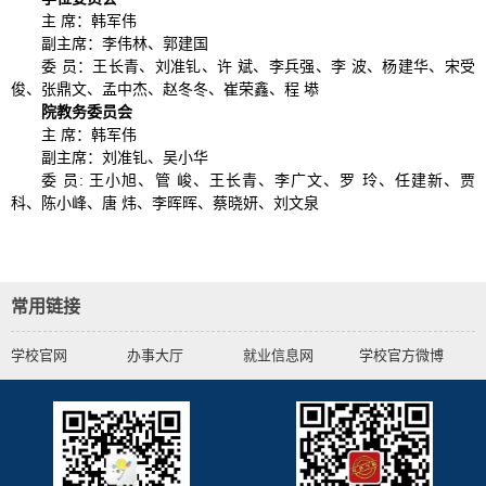
主 席：韩军伟
副主席：李伟林、郭建国
委 员：王长青、刘准钆、许 斌、李兵强、李 波、杨建华、宋受
俊、张鼎文、孟中杰、赵冬冬、崔荣鑫、程 塨
院教务委员会
主 席：韩军伟
副主席：刘准钆、吴小华
委 员: 王小旭、管 峻、王长青、李广文、罗 玲、任建新、贾
科、陈小峰、唐 炜、李晖晖、蔡晓妍、刘文泉
常用链接
学校官网
办事大厅
就业信息网
学校官方微博