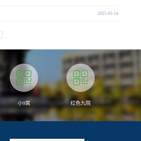
2025-05-14
小9窝
红色九院