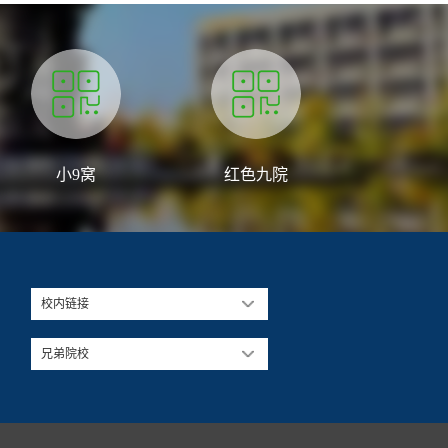
小9窝
红色九院
校内链接
兄弟院校