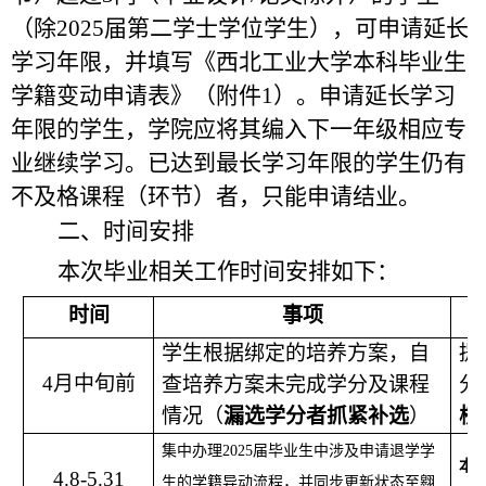
（除2
02
5届第二学士学位学生），可申请延长
学习年限，并填写《西北工业大学本科毕业生
学籍变动申请表》（附件1）。申请延长学习
年限的学生，学院应将其编入下一年级相应专
业继续学习。已达到最长学习年限的学生仍有
不及格课程（环节）者，只能申请结业。
二、时间安排
本次毕业相关工作时间安排如下：
时间
事项
学生根据绑定的培养方案，自
提
4月中旬前
查培养方案未完成学分及课程
分
情况（
漏选学分者抓紧补选
）
校
集中办理
2025届毕业生中涉及申请退学学
本
4.
8
-5.31
生的学籍异动流程，并同步更新状态至翱