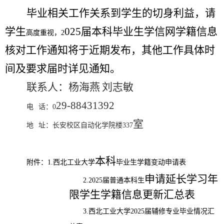
毕业相关
工作关系到学生的切身利益，请
学生
02
5届本科毕业生
学信网学籍信息
高度重视，
2
核对
工作通知将于近期发布，其他工作具体时
间及要求届时详见通知
。
联系人：
杨海燕
刘志敏
29
-
884
31392
电
话：
0
室
地
址：长安校区
自动化学院楼
337
本科
附件：
1.
西北工业大学
毕业生学籍变动申请表
申请延长学习年
2.2025
届普通本科生
限学生学籍信息更新汇总表
3.
西北工业大学
2025
届辅修专业毕业情况汇