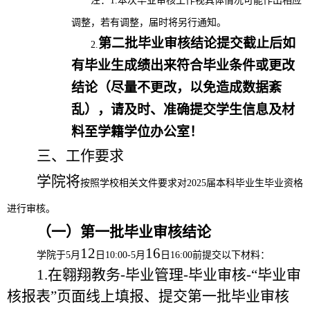
注：
1.
本次毕业审核工作视具体情况可能作出相应
调整，若有调整，届时将另行通知。
第二批毕业审核结论提交截止后
如
2.
有毕业生成绩出来符合毕业条件或更改
结论（尽量不更改，以免造成数据紊
乱），请及时、准确提交学生信息及材
料至学籍学位办公室！
三、工作要求
学院
将
按照学校相关文件要求对
2025届本科毕业生毕业资格
进行审核。
（一）第一批毕业审核结论
12
16
学院于
5月
日
10:00-5月
日
16:00前提交以下材料：
1.在翱翔教务-毕业管理-毕业审核-“毕业审
核报表”页面线上填报、提交第
一
批毕业审核