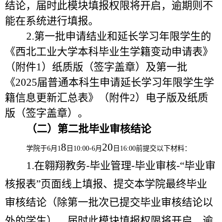
结论，届时此模块填报权限将开启，逾期则不
能在系统进行填报。
2.第一批申请结业和延长学习年限学生的
《西北工业大学本科毕业生学籍变动申请表》
（附件1）纸质版（签字盖章）及第一批
《2025届普通本科生申请延长学习年限学生学
籍信息更新汇总表》（附件2）电子版及纸质
版（签字盖章）。
（
二
）第
二
批毕业审核结论
8
20
学院于
6月1
日
10:00-6月
日
16:00前
提交以下材料：
1.在翱翔教务-毕业管理-毕业审核-“毕业审
核报表”页面线上填报、提交本学院最终毕业
审核结论（除
第一
批次已提交毕业审核结论以
外的学生），届时此模块填报权限将开启，逾