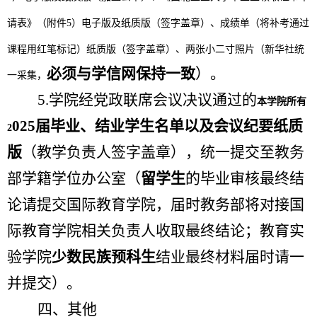
请表》（附件
5）电子版及纸质版（签字盖章）、成绩单
（将补考通过
课程用红笔标记）纸质版（签字
盖章
）
、两张小二寸照片（新华社统
必须与学信网保持一致
）。
一采集，
5.学院经党政联席会议决议通过的
本学院所有
02
5届毕业、结业学生名单以及会议纪要纸质
2
版
（教学负责人签字盖章），统一提交至教务
部学籍学位办公室（
留学生
的毕业审核最终结
论请提交国际教育学院，届时教务部将对接国
际教育学院相关负责人收取最终结论；教育实
验学院
少数民族预科生
结业最终材料届时请一
并提交）。
四、其他