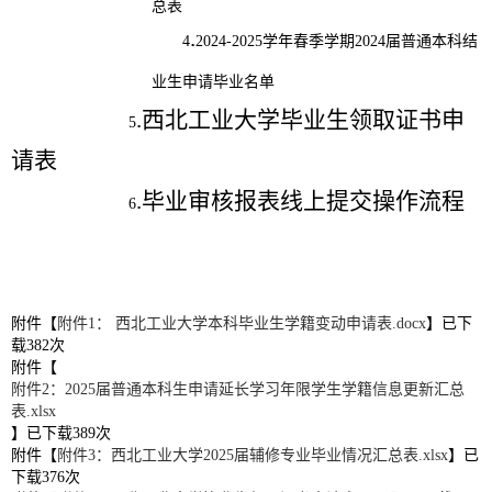
总表
.
4
2024-2025
学年春季学期
2024
届普通本科结
业生申请毕业名单
.
西北工业大学毕业生领取证书申
5
请表
.
毕业审核报表线上提交操作流程
6
附件【
附件1： 西北工业大学本科毕业生学籍变动申请表.docx
】已下
载
382
次
附件【
附件2：2025届普通本科生申请延长学习年限学生学籍信息更新汇总
表.xlsx
】已下载
389
次
附件【
附件3：西北工业大学2025届辅修专业毕业情况汇总表.xlsx
】已
下载
376
次