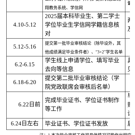
请
翔教务系统、学信网
2025届本科毕业生、第二学士
两
4.10
-5.12
学位毕业生学信网学籍信息核
及
对
提交第一批毕业审核结论（除毕设外，其
5.12-5.16
他成绩满足毕业条件者）、
“3+2”学生名单
学生线上申请学位、填写毕业
具
6.2-6.15
去向等信息
见
提交第二批毕业审核结论（学
6.18-6.20
院党政联席会审核后名单）
毕
完成毕业证书、学位证书制作
6.22日前
贴
等工作
请
6.24日左右
毕业证书、学位证书发放
届