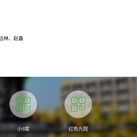
远林、赵鑫
小9窝
红色九院