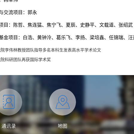
与交流项目：郭永
项目：陈哲、焦连猛、焦宁飞、夏辰、史静平、文载道、张绍武
基金项目：白浩、黄钟泠、葛乐飞、李扬、梁培鑫、任锦瑞、汪
我院李伟林教授团队指导多名本科生发表高水平学术论文
我院科研团队再获国际学术奖
通讯录
地图