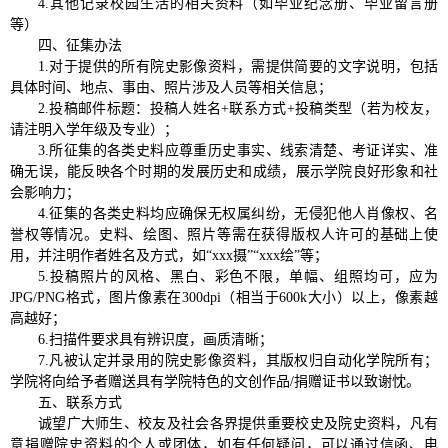
4.其他记录校园生活的相关资料（如毕业纪念册、毕业留言册
等）
四、征集办法
1.对于提供的所有院史影像资料，需提供简要的文字说明，包括
具体时间、地点、事由、照片涉及人员等相关信息；
2.投稿邮件标题：投稿人姓名+联系方式+投稿类型（若为校友，
请注明入学年级及专业）；
3.所征集的各类史料应尊重历史事实、线索清楚、考证详实、准
确无误，能反映各个时期的发展历史和成绩，展示学院良好形象和社
会影响力；
4.征集的各类史料均应确保无权属纠纷，无侵犯他人肖像权、名
誉权等情况。史料、绘图、照片等需在获得版权人许可的基础上使
用，并注明作者姓名及方式，如“xxx摄”“xxx绘”等；
5.投稿照片的风格、黑白、彩色不限，单幅、组照均可，应为
JPG/PNG格式，图片像素在300dpi（相当于600k大小）以上，像素越
高越好；
6.扫描件要求具有辨识度，画质清晰；
7.凡被认定并录用的院史影像资料，其版权归自动化学院所有；
学院将向给予者赠送具有学院特色的文创作品/捐赠证书以致谢忱。
五、联系方式
诚望广大师生、校友及社会各界提供重要校史及院史资料，凡有
意捐赠院史资料的个人或团体，如有任何疑问，可以通过信函、电