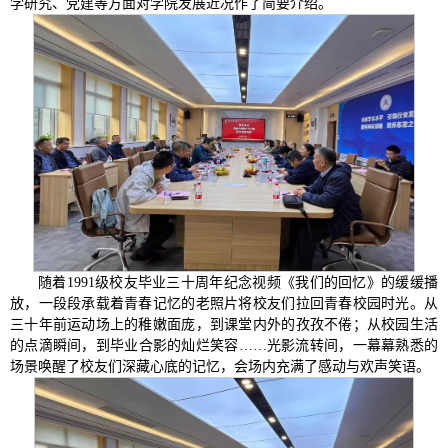
学研究、党建等方面对学院发展近况作了简要介绍。
随着1991级校友毕业三十周年纪念视频《我们的回忆》的缓缓播
放，一段段承载着青春记忆的老照片将校友们拉回青春校园时光。从
三十年前运动场上的稚嫩面庞，到课堂内外的孜孜不倦；从校园生活
的点滴瞬间，到毕业合影的灿烂笑容……光影流转间，一幕幕熟悉的
场景唤醒了校友们深藏心底的记忆，会场内充满了感动与欢声笑语。