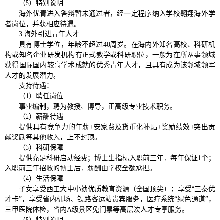
（5）特别说明
海外优青进入答辩暂未通过者，经一定程序纳入学校翱翔海外学
者岗位，并获相应待遇。
3.海外引进青年人才
具有博士学位，年龄不超过40周岁。在海内外知名高校、科研机
构或知名企业研发机构有正式教学或科研职位，一般为在所从事领域
获得国际国内较高学术成就的优秀青年人才，且具有成为该领域领军
人才的发展潜力。
支持待遇：
（1）聘任岗位
事业编制，聘为教授、博导，正高级专业技术职务。
（2）薪酬待遇
提供具有竞争力的年薪+安家费及货币化补贴+奖励绩效+突出贡
献奖励等其他收入，上不封顶。
（3）科研保障
提供充足科研启动经费；博士生指标入职前三年，每年保证1个；
入职前三年招收的博士后，薪酬由学校全额承担。
（4）生活保障
子女享受西工大中小幼优质教育资源（全国顶尖）；享受“三秦优
才卡”，享受省内机场、铁路客运站贵宾服务，医疗系统“绿色通道”，
三甲医院体检，省内A级景区免门票等高层次人才专享服务。
（5）特别说明