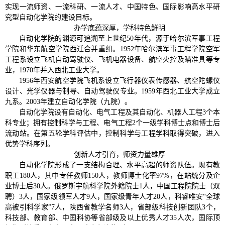
实现一流师资、一流科研、一流人才、中国特色、国际影响高水平研
究型自动化学院的建设目标。
办学底蕴深厚，学科特色鲜明
自动化学院的渊源可追溯至上世纪50年代，源于哈尔滨军事工程
学院和华东航空学院西迁合并重组。1952年哈尔滨军事工程学院空军
工程系设立飞机自动驾驶仪、飞机电器设备、航空火控及瞄准具等专
业，1970年并入西北工业大学。
1956年西安航空学院飞机系设立飞行器仪表传感器、航空陀螺仪
设计、光学仪器与制导、自动驾驶仪专业。1959年西北工业大学成立
九系。2003年建立自动化学院（九院）。
自动化学院设有自动化、电气工程及其自动化、机器人工程3个本
科专业；拥有控制科学与工程、电气工程2个一级学科博士点和博士后
流动站。在第五轮学科评估中，控制科学与工程学科取得突破，进入
优势学科序列。
创新人才引育，师资力量雄厚
自动化学院形成了一支结构合理、水平高超的师资队伍。现有教
职工180人，其中专任教师150人，教师博士化率97%，在站统分及企
业博士后30人。俄罗斯宇航科学院外籍院士1人，中国工程院院士（双
聘）3人，国家级领军人才9人，国家级青年人才20人，科睿唯安“全球
高被引科学家”7人，陕西省教学名师3人，省部级科技创新团队3个，
科技部、教育部、中国科协等省部级及以上优秀人才35人次，国际顶