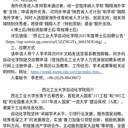
海外优青进入答辩暂未通过者，经一定程序纳入学校“翱翔海外学
者”支持；申请海外优青，可同步申请“陕西省人才计划”和学校“翱翔
海外学者”。同时入选国家海外优青和省人才计划，就高支持；相关领
域特别优秀者，将获得“翱翔人才（特别资助）基金”额外支持。
4.博士后(特别资助博士后/常规博士后)
详见链接：“西北工业大学自动化学院2025年度博士后招聘公告”
（https://mp.weixin.qq.com/s/xrL5ZZNGJTz_b661NOUsbg）。
三、应聘方式
请申请人将个人学术简历PDF文档发送至联系教授邮箱，同步向
自动化学院提交应聘申请（登陆西北工业大学人力资源部招聘系统进
行网上注册申请，上传简历以及教育、工作经历、学术成果等相关证
明材料，网址：
https://renshi.nwpu.edu.cn/rczp/index.htm。
人事秘书：李老师，+86-(0)29-88430072
西北工业大学自动化学院简介
西北工业大学坐落于古都西安，首批进入国家“211工程”和“985工
程”的全国重点大学，2017年进入国家“一流大学”建设高校（A类），
隶属于工业和信息化部。
自动化学院坚持“卓越学术水平，引领行业发展，服务国家战略，
培育栋梁之才”的发展理念，实施“着力加强引领型创新，鼓励拓展新
学科方向，积极推进产学研合作，主动服务国家大战略”等举措，全面