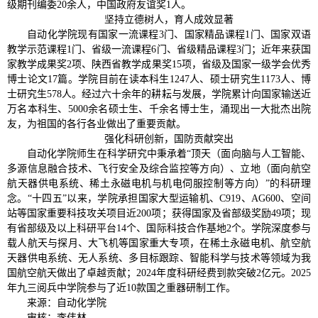
级期刊编委20余人，中国政府友谊奖1人。
坚持立德树人，育人成效显著
自动化学院现有国家一流课程3门、国家精品课程1门、国家双语
教学示范课程1门、省级一流课程6门、省级精品课程3门；近年来获国
家教学成果奖2项、陕西省教学成果奖15项，省级及国家一级学会优秀
博士论文17篇。学院目前在读本科生1247人、硕士研究生1173人、博
士研究生578人。经过六十余年的耕耘与发展，学院累计向国家输送近
万名本科生、5000余名硕士生、千余名博士生，涌现出一大批杰出院
友，为祖国的各行各业做出了重要贡献。
强化科研创新，国防贡献突出
自动化学院师生在科学研究中秉承着“顶天（面向脑与人工智能、
多源信息融合技术、飞行安全及综合监控等方向）、立地（面向航空
航天器供电系统、稀土永磁电机与机电伺服控制等方向）”的科研理
念。“十四五”以来，学院承担国家大型运输机、C919、AG600、空间
站等国家重要科技攻关项目近200项；获得国家及省部级奖励49项；现
有省部级及以上科研平台14个、国际科技合作基地2个。学院深度参与
载人航天与探月、大飞机等国家重大专项，在稀土永磁电机、航空航
天器供电系统、无人系统、多目标跟踪、智能科学与技术等领域为我
国航空航天做出了卓越贡献；2024年度科研经费到款突破2亿元。2025
年九三阅兵中学院参与了近10款国之重器研制工作。
来源：自动化学院
审核：李伟林