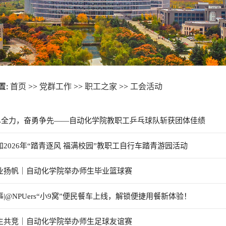
置:
首页
>>
党群工作
>>
职工之家
>>
工会活动
乒”尽全力，奋勇争先——自动化学院教职工乒乓球队斩获团体佳绩
加2026年“踏青逐风 福满校园”教职工自行车踏青游园活动
毕业扬帆｜自动化学院举办师生毕业篮球赛
事|@NPUers“小9窝”便民餐车上线，解锁便捷用餐新体验！
师生共竞｜自动化学院举办师生足球友谊赛