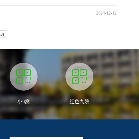
2024-12-12
页
小9窝
红色九院