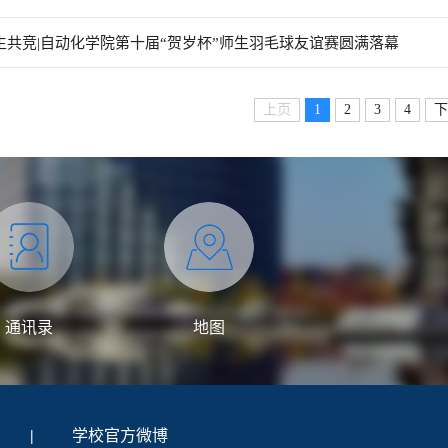
生共竞|自动化学院第十届“贺岁杯”师生羽毛球友谊赛圆满落幕
上页
1
2
3
4
下
通讯录
地图
|
学校官方微博