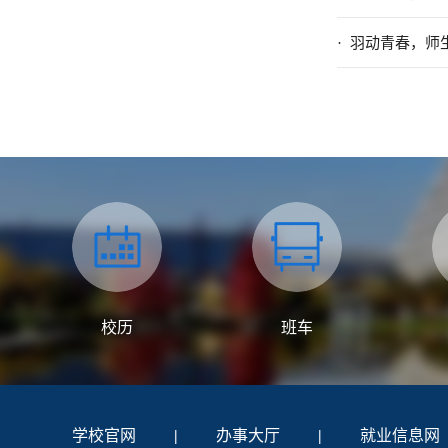
· 羽动青春，师
校历
班车
学校官网
|
办事大厅
|
就业信息网