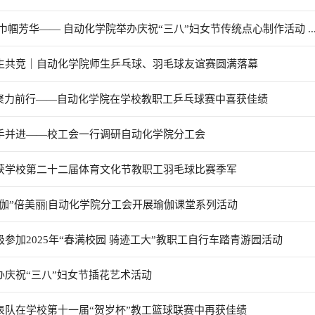
绽巾帼芳华—— 自动化学院举办庆祝“三八”妇女节传统点心制作活动 ..
师生共竞｜自动化学院师生乒乓球、羽毛球友谊赛圆满落幕
进，聚力前行——自动化学院在学校教职工乒乓球赛中喜获佳绩
携手并进——校工会一行调研自动化学院分工会
荣获学校第二十二届体育文化节教职工羽毛球比赛季军
，“伽”倍美丽|自动化学院分工会开展瑜伽课堂系列活动
极参加2025年“春满校园 骑迹工大”教职工自行车踏青游园活动
办庆祝“三八”妇女节插花艺术活动
代表队在学校第十一届“贺岁杯”教工篮球联赛中再获佳绩