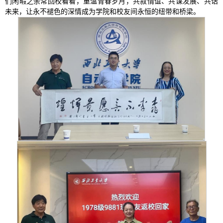
们闲暇之余常回校看看，重温青春岁月，共叙情谊、共谋发展、共话
未来，让永不褪色的深情成为学院和校友间永恒的纽带和桥梁。