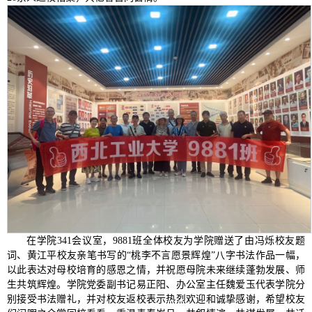
在学院341会议室，9881班全体校友为学院赠送了由冯烁校友题
词、黄江平校友亲笔书写的“桃李不言愿景辉煌”八字书法作品一幅，
以此表达对母校培育的感恩之情，并祝愿母院未来继续蓬勃发展、师
生共筑辉煌。学院党委副书记易正阳、办公室主任魏爱玉代表学院分
别接受书法赠礼，并对校友返校表示热烈欢迎和诚挚感谢，希望校友