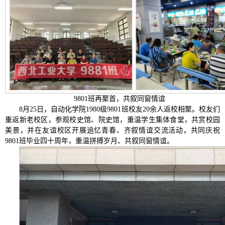
9801班再聚首，共叙同窗情谊
8月25日，自动化学院1980级9801班校友20余人返校相聚。校友们
重返新老校区，参观校史馆、院史馆，重温学生集体食堂，共赏校园
美景，并在友谊校区开展追忆青春、齐叙情谊交流活动，共同庆祝
9801班毕业四十周年，重温拼搏岁月、共叙同窗情谊。