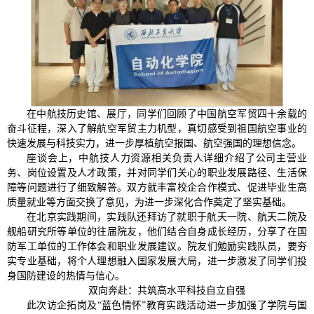
在中航技历史馆、展厅，同学们回顾了中国航空军贸四十余载的
奋斗征程，深入了解航空军贸主力机型，真切感受到祖国航空事业的
快速发展与科技实力，进一步厚植航空报国、航空强国的理想信念。
座谈会上，中航技人力资源相关负责人详细介绍了公司主营业
务、岗位设置及人才政策，并对同学们关心的职业发展路径、生活保
障等问题进行了细致解答。双方就丰富校企合作模式、促进毕业生高
质量就业等方面交换了意见，为进一步深化合作奠定了坚实基础。
在北京实践期间，实践队还拜访了就职于航天一院、航天二院及
舰船研究所等单位的往届院友，他们结合自身成长经历，分享了在国
防军工单位的工作体会和职业发展建议。院友们勉励实践队员，要夯
实专业基础，将个人理想融入国家发展大局，进一步激发了同学们投
身国防建设的热情与信心。
双向奔赴：共筑高水平科技自立自强
此次访企拓岗及“蓝色情怀”教育实践活动进一步加强了学院与国