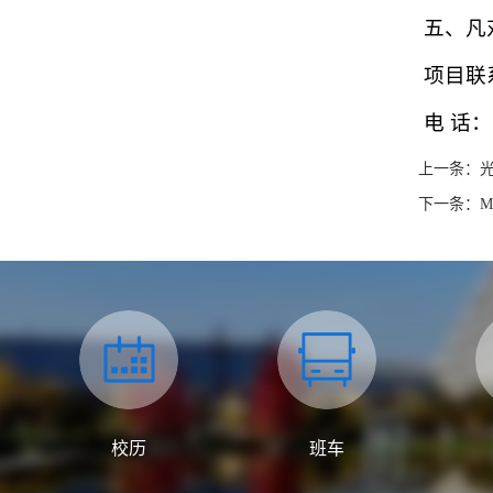
五、凡
项目联
电 话：1
上一条：
下一条：M
校历
班车