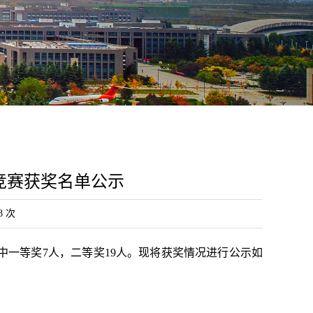
能竞赛获奖名单公示
8
次
中一等奖
7
人，二等奖
19
人。
现将获奖情况进行公示如