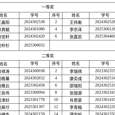
一等奖
姓名
学号
序号
姓名
学号
2024302538
2
202430252
王鑫阳
王祎衡
2024301080
4
202530012
章真毓
李宗泽
2024302420
6
202530446
曾佳轩
张嘉凯
2025300032
吴柃杉
二等奖
学号
序号
姓名
学号
姓名
2024300938
2
202330235
黄祺涛
李瑞祺
2024302832
4
202430253
周稚蕃
康奀彧
2023302458
6
202430251
杨雅云
邵瑞阳
2023300994
8
202330234
兰良伟
张珈源
2023301778
10
202330141
周津好
肖君豪
2025301397
12
202430222
刘昊圩
李青翰
2024302159
14
202430155
张德杰
蒲宇昕